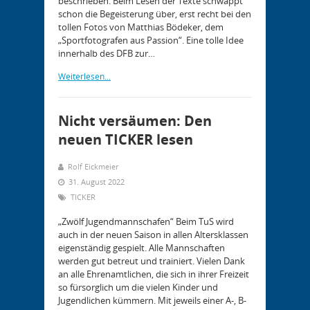
beschrieben. Beim Lesen der Texte schwappt
schon die Begeisterung über, erst recht bei den
tollen Fotos von Matthias Bödeker, dem
„Sportfotografen aus Passion“. Eine tolle Idee
innerhalb des DFB zur…
Weiterlesen...
Nicht versäumen: Den
neuen TICKER lesen
Rolf Eickmeier
31. August 2022
TICKER
„Zwölf Jugendmannschafen“ Beim TuS wird
auch in der neuen Saison in allen Altersklassen
eigenständig gespielt. Alle Mannschaften
werden gut betreut und trainiert. Vielen Dank
an alle Ehrenamtlichen, die sich in ihrer Freizeit
so fürsorglich um die vielen Kinder und
Jugendlichen kümmern. Mit jeweils einer A-, B-