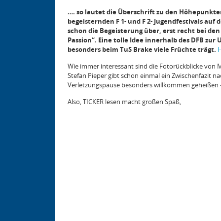
…. so lautet die Überschrift zu den Höhepunkte
begeisternden F 1- und F 2- Jugendfestivals au
schon die Begeisterung über, erst recht bei de
Passion“. Eine tolle Idee innerhalb des DFB zur
besonders beim TuS Brake viele Früchte trägt.
H
Wie immer interessant sind die Fotorückblicke von M
Stefan Pieper gibt schon einmal ein Zwischenfazit na
Verletzungspause besonders willkommen geheißen – 
Also, TICKER lesen macht großen Spaß,