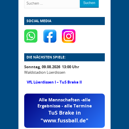
Suchen
SOCIAL MEDIA
DIE NÄCHSTEN SPIELE:
Sonntag, 09.08.2026 13:00 Uhr
Waldstadion Lüerdissen
VfL Lüerdissen I – TuS Brake II
Alle Mannschaften -alle
Ergebnisse - alle Termine
TuS Brake in
"www.fussball.de"