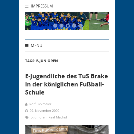
IMPRESSUM
MENÜ
TAGS: E-JUNIOREN
E-Jugendliche des TuS Brake
in der königlichen Fußball-
Schule
Rolf Eickmeier
29. November 2020
E-Junioren
,
Real Madrid