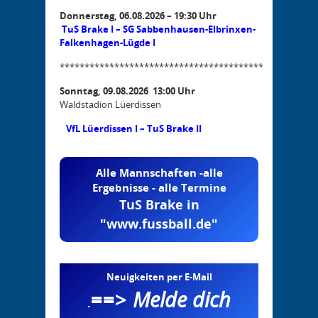
Donnerstag, 06.08.2026 – 19:30 Uhr
TuS Brake I – SG Sabbenhausen-Elbrinxen-
Falkenhagen-Lügde I
*****************************************
Sonntag, 09.08.2026 13:00 Uhr
Waldstadion Lüerdissen
VfL Lüerdissen I – TuS Brake II
Alle Mannschaften -alle
Ergebnisse - alle Termine
TuS Brake in
"www.fussball.de"
Neuigkeiten per E-Mail
==>
Melde dich
.