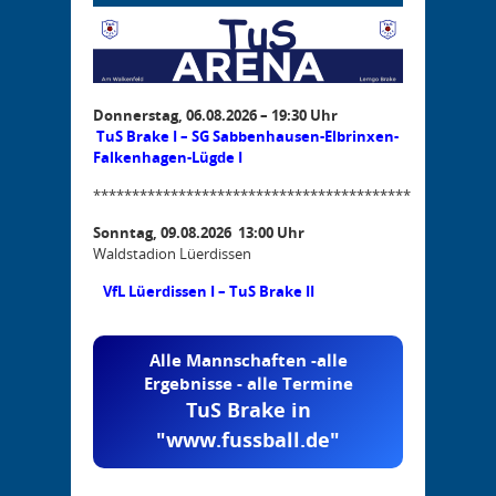
Donnerstag, 06.08.2026 – 19:30 Uhr
TuS Brake I – SG Sabbenhausen-Elbrinxen-
Falkenhagen-Lügde I
*****************************************
Sonntag, 09.08.2026 13:00 Uhr
Waldstadion Lüerdissen
VfL Lüerdissen I – TuS Brake II
Alle Mannschaften -alle
Ergebnisse - alle Termine
TuS Brake in
"www.fussball.de"