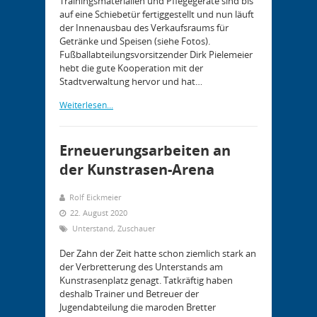
Trainingsmaterialien und Pflegegeräte sind bis
auf eine Schiebetür fertiggestellt und nun läuft
der Innenausbau des Verkaufsraums für
Getränke und Speisen (siehe Fotos).
Fußballabteilungsvorsitzender Dirk Pielemeier
hebt die gute Kooperation mit der
Stadtverwaltung hervor und hat…
Weiterlesen...
Erneuerungsarbeiten an
der Kunstrasen-Arena
Rolf Eickmeier
22. August 2020
Unterstand
,
Zuschauer
Der Zahn der Zeit hatte schon ziemlich stark an
der Verbretterung des Unterstands am
Kunstrasenplatz genagt. Tatkräftig haben
deshalb Trainer und Betreuer der
Jugendabteilung die maroden Bretter