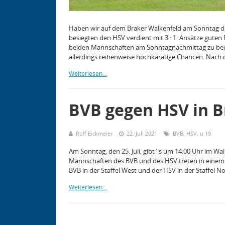
Haben wir auf dem Braker Walkenfeld am Sonntag di
besiegten den HSV verdient mit 3 : 1. Ansätze guten
beiden Mannschaften am Sonntagnachmittag zu beo
allerdings reihenweise hochkarätige Chancen. Nac
Weiterlesen...
BVB gegen HSV in 
Rolf Eickmeier
22. Juli 2021
BVB
,
HSV
,
u 19
Am Sonntag, den 25. Juli, gibt´s um 14:00 Uhr im Wa
Mannschaften des BVB und des HSV treten in einem F
BVB in der Staffel West und der HSV in der Staffel N
Weiterlesen...