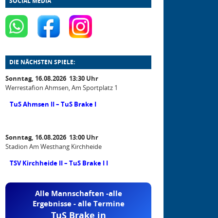
SOCIAL MEDIA
DIE NÄCHSTEN SPIELE:
Sonntag, 16.08.2026 13:30 Uhr
Werrestafion Ahmsen, Am Sportplatz 1
TuS Ahmsen II – TuS Brake I
Sonntag, 16.08.2026 13:00 Uhr
Stadion Am Westhang Kirchheide
TSV Kirchheide II – TuS Brake I I
Alle Mannschaften -alle
Ergebnisse - alle Termine
TuS Brake in