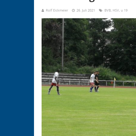
Rolf Eickmeier
26. Juli 2021
BVB
,
HSV
,
u 19