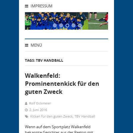
IMPRESSUM
MENÜ
TAGS: TBV HANDBALL
Walkenfeld:
Prominentenkick für den
guten Zweck
Rolf Eickmeier
2. Juni 2016
Kicken für den guten Zweck
,
TBV Handball
Wenn auf dem Sportplatz Walkenfeld
bekannte Gesichter aus der Region mit