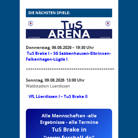
DIE NÄCHSTEN SPIELE:
Donnerstag, 06.08.2026 – 19:30 Uhr
TuS Brake I – SG Sabbenhausen-Elbrinxen-
Falkenhagen-Lügde I
*****************************************
Sonntag, 09.08.2026 13:00 Uhr
Waldstadion Lüerdissen
VfL Lüerdissen I – TuS Brake II
Alle Mannschaften -alle
Ergebnisse - alle Termine
TuS Brake in
"www.fussball.de"