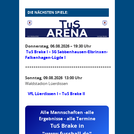
DIE NÄCHSTEN SPIELE:
Donnerstag, 06.08.2026 – 19:30 Uhr
TuS Brake I – SG Sabbenhausen-Elbrinxen-
Falkenhagen-Lügde I
*****************************************
Sonntag, 09.08.2026 13:00 Uhr
Waldstadion Lüerdissen
VfL Lüerdissen I – TuS Brake II
Alle Mannschaften -alle
Ergebnisse - alle Termine
TuS Brake in
"www.fussball.de"