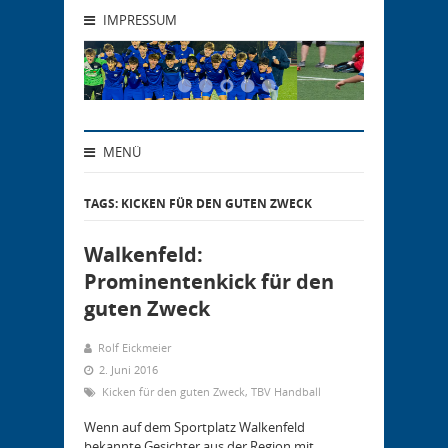
IMPRESSUM
MENÜ
TAGS: KICKEN FÜR DEN GUTEN ZWECK
Walkenfeld:
Prominentenkick für den
guten Zweck
Rolf Eickmeier
2. Juni 2016
Kicken für den guten Zweck
,
TBV Handball
Wenn auf dem Sportplatz Walkenfeld
bekannte Gesichter aus der Region mit