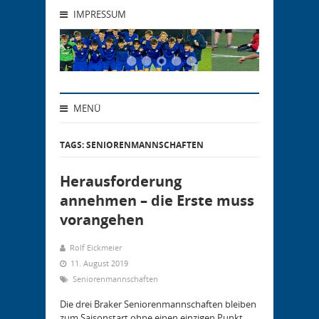
IMPRESSUM
MENÜ
TAGS: SENIORENMANNSCHAFTEN
Herausforderung
annehmen – die Erste muss
vorangehen
Rolf Eickmeier
11. August 2019
Seniorenmannschaften
Die drei Braker Seniorenmannschaften bleiben
zum Saisonstart ohne einen einzigen Punkt.