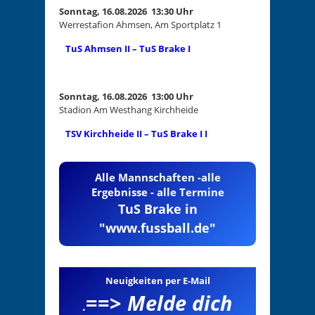
Sonntag, 16.08.2026 13:30 Uhr
Werrestafion Ahmsen, Am Sportplatz 1
TuS Ahmsen II – TuS Brake I
Sonntag, 16.08.2026 13:00 Uhr
Stadion Am Westhang Kirchheide
TSV Kirchheide II – TuS Brake I I
Alle Mannschaften -alle
Ergebnisse - alle Termine
TuS Brake in
"www.fussball.de"
Neuigkeiten per E-Mail
==>
Melde dich
.