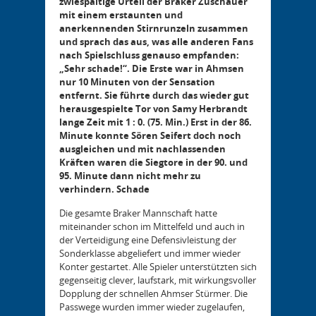
zwiespältige Urteil der Braker Zuschauer
mit einem erstaunten und
anerkennenden Stirnrunzeln zusammen
und sprach das aus, was alle anderen Fans
nach Spielschluss genauso empfanden:
„Sehr schade!“. Die Erste war in Ahmsen
nur 10 Minuten von der Sensation
entfernt. Sie führte durch das wieder gut
herausgespielte Tor von Samy Herbrandt
lange Zeit mit 1 : 0. (75. Min.) Erst in der 86.
Minute konnte Sören Seifert doch noch
ausgleichen und mit nachlassenden
Kräften waren die Siegtore in der 90. und
95. Minute dann nicht mehr zu
verhindern. Schade
Die gesamte Braker Mannschaft hatte
miteinander schon im Mittelfeld und auch in
der Verteidigung eine Defensivleistung der
Sonderklasse abgeliefert und immer wieder
Konter gestartet. Alle Spieler unterstützten sich
gegenseitig clever, laufstark, mit wirkungsvoller
Dopplung der schnellen Ahmser Stürmer. Die
Passwege wurden immer wieder zugelaufen,