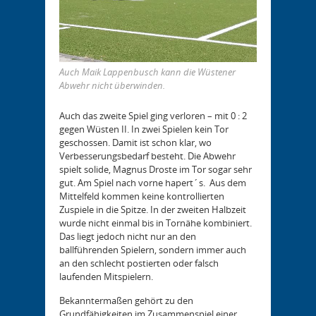
Auch Maik Lappenbusch kann die Wüstener
Abwehr nicht überwinden.
Auch das zweite Spiel ging verloren – mit 0 : 2
gegen Wüsten II. In zwei Spielen kein Tor
geschossen. Damit ist schon klar, wo
Verbesserungsbedarf besteht. Die Abwehr
spielt solide, Magnus Droste im Tor sogar sehr
gut. Am Spiel nach vorne hapert´s. Aus dem
Mittelfeld kommen keine kontrollierten
Zuspiele in die Spitze. In der zweiten Halbzeit
wurde nicht einmal bis in Tornähe kombiniert.
Das liegt jedoch nicht nur an den
ballführenden Spielern, sondern immer auch
an den schlecht postierten oder falsch
laufenden Mitspielern.
Bekanntermaßen gehört zu den
Grundfähigkeiten im Zusammenspiel einer