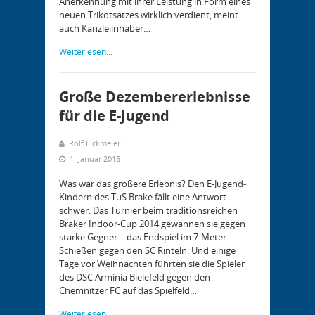
Anerkennung mit ihrer Leistung in Form eines
neuen Trikotsatzes wirklich verdient, meint
auch Kanzleiinhaber…
Weiterlesen...
Große Dezembererlebnisse
für die E-Jugend
Rolf Eickmeier
1. Januar 2015
Was war das größere Erlebnis? Den E-Jugend-
Kindern des TuS Brake fällt eine Antwort
schwer. Das Turnier beim traditionsreichen
Braker Indoor-Cup 2014 gewannen sie gegen
starke Gegner – das Endspiel im 7-Meter-
Schießen gegen den SC Rinteln. Und einige
Tage vor Weihnachten führten sie die Spieler
des DSC Arminia Bielefeld gegen den
Chemnitzer FC auf das Spielfeld…
Weiterlesen...