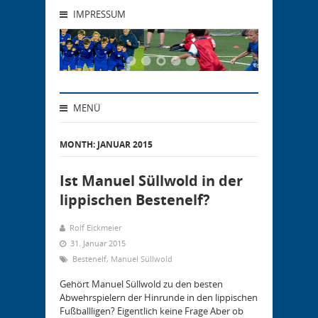
IMPRESSUM
MENÜ
MONTH:
JANUAR 2015
Ist Manuel Süllwold in der
lippischen Bestenelf?
Rolf Eickmeier
31. Januar 2015
Bestenelf
,
Manuel Süllwold
Gehört Manuel Süllwold zu den besten
Abwehrspielern der Hinrunde in den lippischen
Fußballligen? Eigentlich keine Frage Aber ob