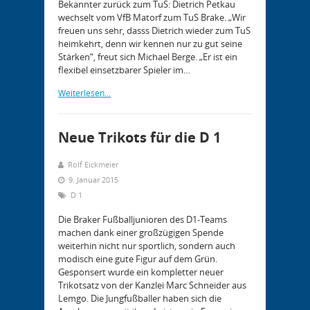
Bekannter zurück zum TuS: Dietrich Petkau
wechselt vom VfB Matorf zum TuS Brake. „Wir
freuen uns sehr, dasss Dietrich wieder zum TuS
heimkehrt, denn wir kennen nur zu gut seine
Stärken“, freut sich Michael Berge. „Er ist ein
flexibel einsetzbarer Spieler im…
Weiterlesen...
Neue Trikots für die D 1
Rolf Eickmeier
9. Januar 2015
D 1
Die Braker Fußballjunioren des D1-Teams
machen dank einer großzügigen Spende
weiterhin nicht nur sportlich, sondern auch
modisch eine gute Figur auf dem Grün.
Gesponsert wurde ein kompletter neuer
Trikotsatz von der Kanzlei Marc Schneider aus
Lemgo. Die Jungfußballer haben sich die