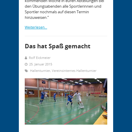
kommenden Woche in euren Abteilungen bei
den Übungsabenden alle Sportlerinnen und
Sportler nochmals auf diesen Termin
hinzuweisen.“
Weiterlesen...
Das hat Spaß gemacht
Rolf Eickmeier
25. Januar 2015
Hallenturnier
,
Vereinsinternes Hallenturnier