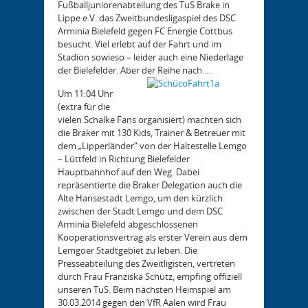
Fußballjuniorenabteilung des TuS Brake in
Lippe e.V. das Zweitbundesligaspiel des DSC
Arminia Bielefeld gegen FC Energie Cottbus
besucht. Viel erlebt auf der Fahrt und im
Stadion sowieso – leider auch eine Niederlage
der Bielefelder. Aber der Reihe nach …
Um 11:04 Uhr
(extra für die
vielen Schalke Fans organisiert) machten sich
die Braker mit 130 Kids, Trainer & Betreuer mit
dem „Lipperländer“ von der Haltestelle Lemgo
– Lüttfeld in Richtung Bielefelder
Hauptbahnhof auf den Weg. Dabei
repräsentierte die Braker Delegation auch die
Alte Hansestadt Lemgo, um den kürzlich
zwischen der Stadt Lemgo und dem DSC
Arminia Bielefeld abgeschlossenen
Kooperationsvertrag als erster Verein aus dem
Lemgoer Stadtgebiet zu leben. Die
Presseabteilung des Zweitligisten, vertreten
durch Frau Franziska Schütz, empfing offiziell
unseren TuS. Beim nächsten Heimspiel am
30.03.2014 gegen den VfR Aalen wird Frau