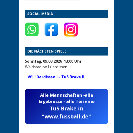
SOCIAL MEDIA
DIE NÄCHSTEN SPIELE:
Sonntag, 09.08.2026 13:00 Uhr
Waldstadion Lüerdissen
VfL Lüerdissen I – TuS Brake II
Alle Mannschaften -alle
Ergebnisse - alle Termine
TuS Brake in
"www.fussball.de"