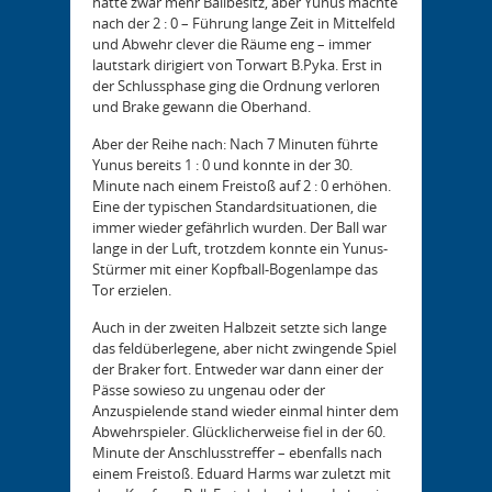
hatte zwar mehr Ballbesitz, aber Yunus machte
nach der 2 : 0 – Führung lange Zeit in Mittelfeld
und Abwehr clever die Räume eng – immer
lautstark dirigiert von Torwart B.Pyka. Erst in
der Schlussphase ging die Ordnung verloren
und Brake gewann die Oberhand.
Aber der Reihe nach: Nach 7 Minuten führte
Yunus bereits 1 : 0 und konnte in der 30.
Minute nach einem Freistoß auf 2 : 0 erhöhen.
Eine der typischen Standardsituationen, die
immer wieder gefährlich wurden. Der Ball war
lange in der Luft, trotzdem konnte ein Yunus-
Stürmer mit einer Kopfball-Bogenlampe das
Tor erzielen.
Auch in der zweiten Halbzeit setzte sich lange
das feldüberlegene, aber nicht zwingende Spiel
der Braker fort. Entweder war dann einer der
Pässe sowieso zu ungenau oder der
Anzuspielende stand wieder einmal hinter dem
Abwehrspieler. Glücklicherweise fiel in der 60.
Minute der Anschlusstreffer – ebenfalls nach
einem Freistoß. Eduard Harms war zuletzt mit