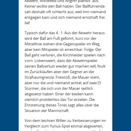
Abwehr, Mittelfeld und Angriff planlos aus.
Keiner wollte den Ball haben. Der Ballführende
sah deshalb oft schlecht aus, weil ihm niemand
entgegen kam und sich niemand ernsthaft frei
lief.
Typisch dafür das 4 : 1: Aus der Abwehr heraus
wird der Ball am Fuß geführt, kurz vor der
Mittellinie stehen drei Gegenspieler im Weg,
aber kein Mitspieler ist erreichbar. Folge: Der
Ball geht verloren, die Kirchheider spielen nach
vorn. Lobenswert, dass der Abwehrspieler
seinen Ballverlust wieder gut machen will, foult
im Zurücklaufen aber den Gegner an der
Strafraumgrenze. Freistoß, die Mauer steht,
aber nur die und niemand achtet auf zwei (!)
Stürmer, die sich von der Mauer seitlich
abgesetzt haben. Einer der beiden kann
ziemlich problemlos das Tor erzielen. Die
Entstehung dieses Tores sagt alles über die
Situation der Mannschaft.
Von dem leichten Willen zu Verbesserungen im
Vergleich zum Yunus-Spiel einmal abgesehen,