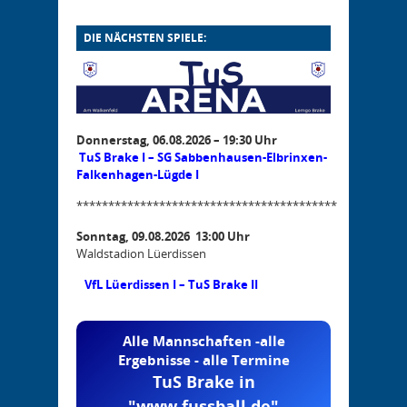
DIE NÄCHSTEN SPIELE:
Donnerstag, 06.08.2026 – 19:30 Uhr
TuS Brake I – SG Sabbenhausen-Elbrinxen-
Falkenhagen-Lügde I
*****************************************
Sonntag, 09.08.2026 13:00 Uhr
Waldstadion Lüerdissen
VfL Lüerdissen I – TuS Brake II
Alle Mannschaften -alle
Ergebnisse - alle Termine
TuS Brake in
"www.fussball.de"