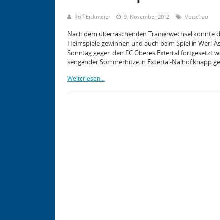
Rolf Eickmeier
9. November 2012
Vorschau
Nach dem überraschenden Trainerwechsel konnte die 
Heimspiele gewinnen und auch beim Spiel in Werl-As
Sonntag gegen den FC Oberes Extertal fortgesetzt we
sengender Sommerhitze in Extertal-Nalhof knapp 
Weiterlesen...