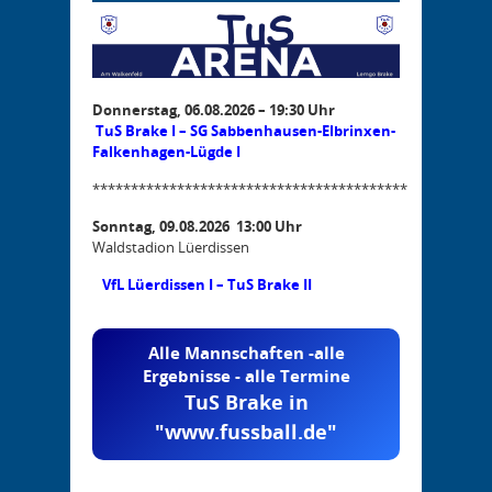
Donnerstag, 06.08.2026 – 19:30 Uhr
TuS Brake I – SG Sabbenhausen-Elbrinxen-
Falkenhagen-Lügde I
*****************************************
Sonntag, 09.08.2026 13:00 Uhr
Waldstadion Lüerdissen
VfL Lüerdissen I – TuS Brake II
Alle Mannschaften -alle
Ergebnisse - alle Termine
TuS Brake in
"www.fussball.de"