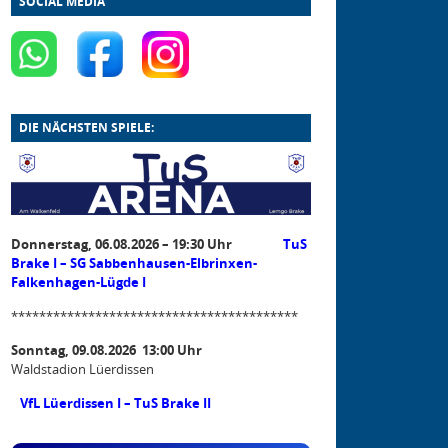
SOCIAL MEDIA
DIE NÄCHSTEN SPIELE:
Donnerstag, 06.08.2026 – 19:30 Uhr
TuS
Brake I – SG Sabbenhausen-Elbrinxen-
Falkenhagen-Lügde I
*****************************************
Sonntag, 09.08.2026 13:00 Uhr
Waldstadion Lüerdissen
VfL Lüerdissen I – TuS Brake II