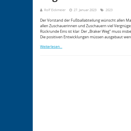
Rolf Eickmeier
27. Januar 2023
2023
Der Vorstand der Fußballabteilung wünscht allen M
allen Zuschauerinnen und Zuschauern viel Vergnügen
Rückrunde Eins ist klar: Der „Braker Weg“ muss in
Die positiven Entwicklungen müssen ausgebaut wer
Weiterlesen...