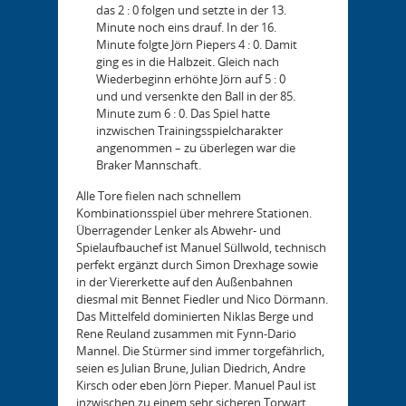
das 2 : 0 folgen und setzte in der 13.
Minute noch eins drauf. In der 16.
Minute folgte Jörn Piepers 4 : 0. Damit
ging es in die Halbzeit. Gleich nach
Wiederbeginn erhöhte Jörn auf 5 : 0
und und versenkte den Ball in der 85.
Minute zum 6 : 0. Das Spiel hatte
inzwischen Trainingsspielcharakter
angenommen – zu überlegen war die
Braker Mannschaft.
Alle Tore fielen nach schnellem
Kombinationsspiel über mehrere Stationen.
Überragender Lenker als Abwehr- und
Spielaufbauchef ist Manuel Süllwold, technisch
perfekt ergänzt durch Simon Drexhage sowie
in der Viererkette auf den Außenbahnen
diesmal mit Bennet Fiedler und Nico Dörmann.
Das Mittelfeld dominierten Niklas Berge und
Rene Reuland zusammen mit Fynn-Dario
Mannel. Die Stürmer sind immer torgefährlich,
seien es Julian Brune, Julian Diedrich, Andre
Kirsch oder eben Jörn Pieper. Manuel Paul ist
inzwischen zu einem sehr sicheren Torwart