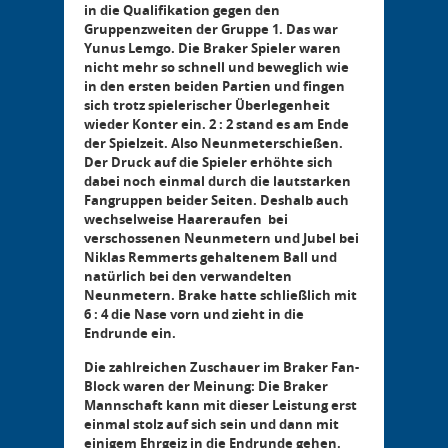
in die Qualifikation gegen den
Gruppenzweiten der Gruppe 1. Das war
Yunus Lemgo. Die Braker Spieler waren
nicht mehr so schnell und beweglich wie
in den ersten beiden Partien und fingen
sich trotz spielerischer Überlegenheit
wieder Konter ein. 2 : 2 stand es am Ende
der Spielzeit. Also Neunmeterschießen.
Der Druck auf die Spieler erhöhte sich
dabei noch einmal durch die lautstarken
Fangruppen beider Seiten. Deshalb auch
wechselweise Haareraufen bei
verschossenen Neunmetern und Jubel bei
Niklas Remmerts gehaltenem Ball und
natürlich bei den verwandelten
Neunmetern. Brake hatte schließlich mit
6 : 4 die Nase vorn und zieht in die
Endrunde ein.
Die zahlreichen Zuschauer im Braker Fan-
Block waren der Meinung: Die Braker
Mannschaft kann mit dieser Leistung erst
einmal stolz auf sich sein und dann mit
einigem Ehrgeiz in die Endrunde gehen.