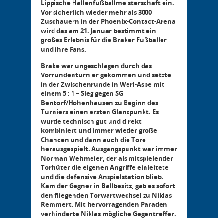
Lippische Hallenfußballmeisterschaft ein.
Vor sicherlich wieder mehr als 3000
Zuschauern in der Phoenix-Contact-Arena
wird das am 21. Januar bestimmt ein
großes Erlebnis für die Braker Fußballer
und ihre Fans.
Brake war ungeschlagen durch das
Vorrundenturnier gekommen und setzte
in der Zwischenrunde in Werl-Aspe mit
einem 5 : 1 – Sieg gegen SG
Bentorf/Hohenhausen zu Beginn des
Turniers einen ersten Glanzpunkt. Es
wurde technisch gut und direkt
kombiniert und immer wieder große
Chancen und dann auch die Tore
herausgespielt. Ausgangspunkt war immer
Norman Wehmeier, der als mitspielender
Torhüter die eigenen Angriffe einleitete
und die defensive Anspielstation blieb.
Kam der Gegner in Ballbesitz, gab es sofort
den fliegenden Torwartwechsel zu Niklas
Remmert. Mit hervorragenden Paraden
verhinderte Niklas mögliche Gegentreffer.