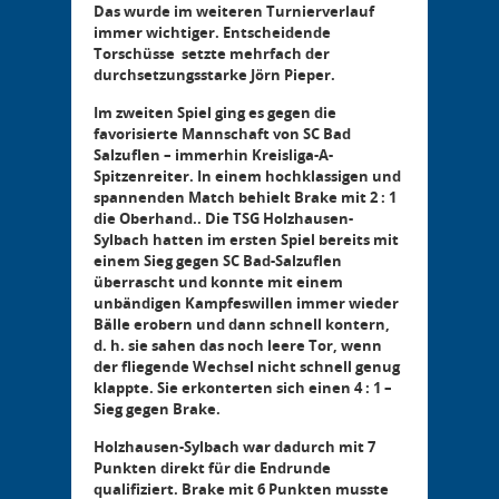
Das wurde im weiteren Turnierverlauf
immer wichtiger. Entscheidende
Torschüsse setzte mehrfach der
durchsetzungsstarke Jörn Pieper.
Im zweiten Spiel ging es gegen die
favorisierte Mannschaft von SC Bad
Salzuflen – immerhin Kreisliga-A-
Spitzenreiter. In einem hochklassigen und
spannenden Match behielt Brake mit 2 : 1
die Oberhand.. Die TSG Holzhausen-
Sylbach hatten im ersten Spiel bereits mit
einem Sieg gegen SC Bad-Salzuflen
überrascht und konnte mit einem
unbändigen Kampfeswillen immer wieder
Bälle erobern und dann schnell kontern,
d. h. sie sahen das noch leere Tor, wenn
der fliegende Wechsel nicht schnell genug
klappte. Sie erkonterten sich einen 4 : 1 –
Sieg gegen Brake.
Holzhausen-Sylbach war dadurch mit 7
Punkten direkt für die Endrunde
qualifiziert. Brake mit 6 Punkten musste