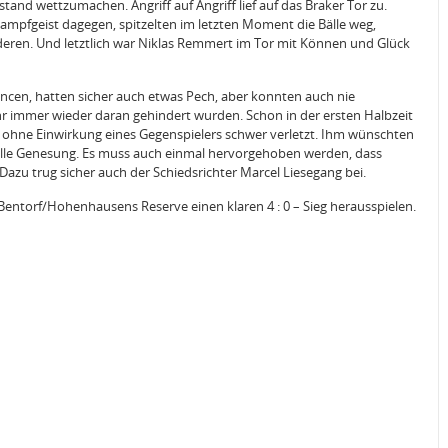
tand wettzumachen. Angriff auf Angriff lief auf das Braker Tor zu.
ampfgeist dagegen, spitzelten im letzten Moment die Bälle weg,
nderen. Und letztlich war Niklas Remmert im Tor mit Können und Glück
ncen, hatten sicher auch etwas Pech, aber konnten auch nie
hr immer wieder daran gehindert wurden. Schon in der ersten Halbzeit
o ohne Einwirkung eines Gegenspielers schwer verletzt. Ihm wünschten
elle Genesung. Es muss auch einmal hervorgehoben werden, dass
Dazu trug sicher auch der Schiedsrichter Marcel Liesegang bei.
entorf/Hohenhausens Reserve einen klaren 4 : 0 – Sieg herausspielen.