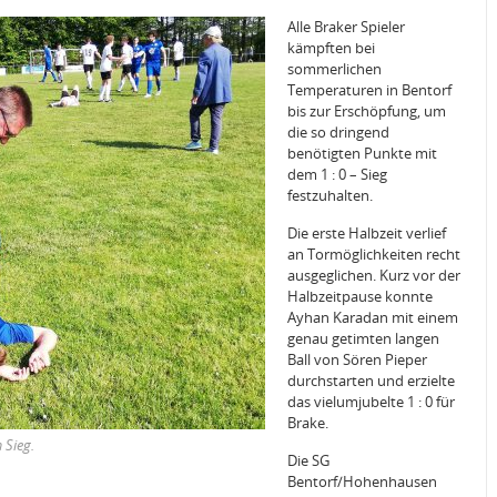
Alle Braker Spieler
kämpften bei
sommerlichen
Temperaturen in Bentorf
bis zur Erschöpfung, um
die so dringend
benötigten Punkte mit
dem 1 : 0 – Sieg
festzuhalten.
Die erste Halbzeit verlief
an Tormöglichkeiten recht
ausgeglichen. Kurz vor der
Halbzeitpause konnte
Ayhan Karadan mit einem
genau getimten langen
Ball von Sören Pieper
durchstarten und erzielte
das vielumjubelte 1 : 0 für
Brake.
 Sieg.
Die SG
Bentorf/Hohenhausen