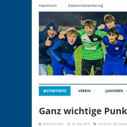
Impressum
Datenschutzerklärung
STARTSEITE
VEREIN
JUNIOREN
Ganz wichtige Pun
Rolf Eickmeier
19. Mai 2019
Die Erste
,
Die Zweit