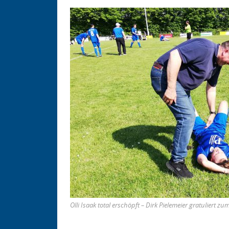
Olli Isaak total erschöpft – Dirk Pielemeier gratuliert zum