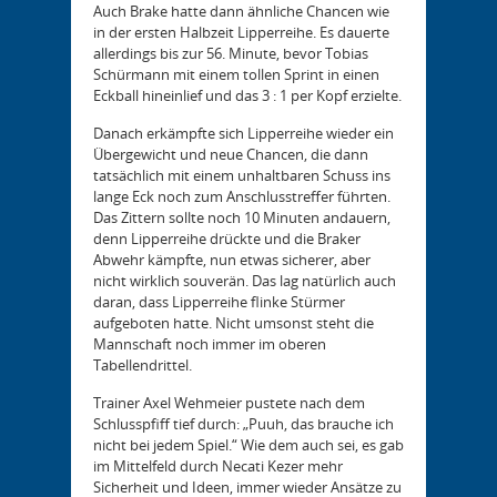
Auch Brake hatte dann ähnliche Chancen wie
in der ersten Halbzeit Lipperreihe. Es dauerte
allerdings bis zur 56. Minute, bevor Tobias
Schürmann mit einem tollen Sprint in einen
Eckball hineinlief und das 3 : 1 per Kopf erzielte.
Danach erkämpfte sich Lipperreihe wieder ein
Übergewicht und neue Chancen, die dann
tatsächlich mit einem unhaltbaren Schuss ins
lange Eck noch zum Anschlusstreffer führten.
Das Zittern sollte noch 10 Minuten andauern,
denn Lipperreihe drückte und die Braker
Abwehr kämpfte, nun etwas sicherer, aber
nicht wirklich souverän. Das lag natürlich auch
daran, dass Lipperreihe flinke Stürmer
aufgeboten hatte. Nicht umsonst steht die
Mannschaft noch immer im oberen
Tabellendrittel.
Trainer Axel Wehmeier pustete nach dem
Schlusspfiff tief durch: „Puuh, das brauche ich
nicht bei jedem Spiel.“ Wie dem auch sei, es gab
im Mittelfeld durch Necati Kezer mehr
Sicherheit und Ideen, immer wieder Ansätze zu