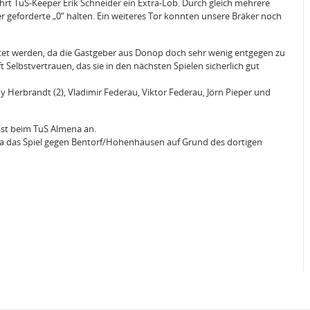
rt TuS-Keeper Erik Schneider ein Extra-Lob. Durch gleich mehrere
geforderte „0“ halten. Ein weiteres Tor konnten unsere Bräker noch
ertet werden, da die Gastgeber aus Donop doch sehr wenig entgegen zu
 Selbstvertrauen, das sie in den nächsten Spielen sicherlich gut
my Herbrandt (2), Vladimir Federau, Viktor Federau, Jörn Pieper und
Gast beim TuS Almena an.
a das Spiel gegen Bentorf/Hohenhausen auf Grund des dortigen