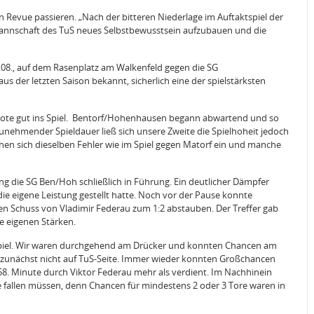
n Revue passieren. „Nach der bitteren Niederlage im Auftaktspiel der
 Mannschaft des TuS neues Selbstbewusstsein aufzubauen und die
.08., auf dem Rasenplatz am Walkenfeld gegen die SG
s der letzten Saison bekannt, sicherlich eine der spielstärksten
Zwote gut ins Spiel. Bentorf/Hohenhausen begann abwartend und so
unehmender Spieldauer ließ sich unsere Zweite die Spielhoheit jedoch
hen sich dieselben Fehler wie im Spiel gegen Matorf ein und manche
ng die SG Ben/Hoh schließlich in Führung. Ein deutlicher Dämpfer
ie eigene Leistung gestellt hatte. Noch vor der Pause konnte
ten Schuss von Vladimir Federau zum 1:2 abstauben. Der Treffer gab
e eigenen Stärken.
s Spiel. Wir waren durchgehend am Drücker und konnten Chancen am
s zunächst nicht auf TuS-Seite. Immer wieder konnten Großchancen
 58. Minute durch Viktor Federau mehr als verdient. Im Nachhinein
e fallen müssen, denn Chancen für mindestens 2 oder 3 Tore waren in