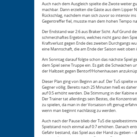
Auch nach dem Ausgleich spielte die Zwote weiter gu
machbar. Dann erzielten die Gäste aus dem Lipper No
Rückschlag, nachdem man sich zuvor so intensiv ins 
Gegentreffer fiel, musste man dem hohen Tempo nac
Der Endstand war 2:6 aus Braker Sicht. Auf Grund des
schmerzhaftes Ergebnis, welches nicht ganz den Spiel
Kraftverlust gegen Ende des zweiten Durchgangs wu
eine Mannschaft, die am Ende der Saison weit oben in
Am Sonntag darauf folgte schon das nächste Spiel g
dem Spiel seine Truppe ein. Es galt die Schwächen un
der Halbzeit gegen Bentorf/Hohenhausen anzuknüp
Dieser Plan ging von Beginn an auf. Der TuS spielte
Gegner völlig. Bereits nach 25 Minuten hieß es dahe
auf 0:5 erhöht werden. Die Stimmung in der Kabine 
Der Trainer tat allerdings sein Bestes, die Konzentrat
zu spielen, da man in der Vorsaison oft genug erfah
wenn man beginnt nachlässig zu werden.
Auch nach der Pause blieb der TuS die spielbesti
Spielstand noch einmal auf 0:7 erhöhen. Danach entwi
Gefahr bestand, das Spiel aus der Hand zu geben – d