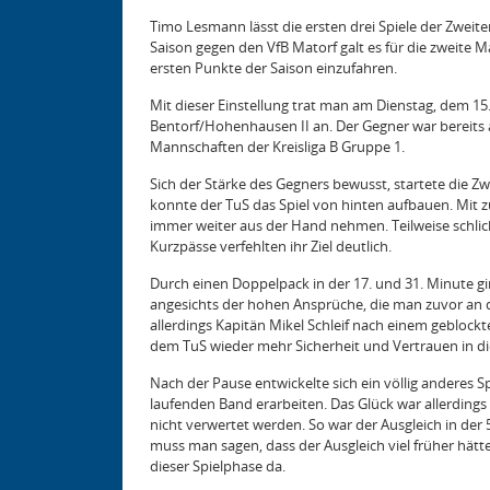
Timo Lesmann lässt die ersten drei Spiele der Zweite
Saison gegen den VfB Matorf galt es für die zweite
ersten Punkte der Saison einzufahren.
Mit dieser Einstellung trat man am Dienstag, dem 15
Bentorf/Hohenhausen II an. Der Gegner war bereits au
Mannschaften der Kreisliga B Gruppe 1.
Sich der Stärke des Gegners bewusst, startete die 
konnte der TuS das Spiel von hinten aufbauen. Mit z
immer weiter aus der Hand nehmen. Teilweise schlic
Kurzpässe verfehlten ihr Ziel deutlich.
Durch einen Doppelpack in der 17. und 31. Minute gi
angesichts der hohen Ansprüche, die man zuvor an d
allerdings Kapitän Mikel Schleif nach einem geblock
dem TuS wieder mehr Sicherheit und Vertrauen in di
Nach der Pause entwickelte sich ein völlig andere
laufenden Band erarbeiten. Das Glück war allerding
nicht verwertet werden. So war der Ausgleich in der
muss man sagen, dass der Ausgleich viel früher hätt
dieser Spielphase da.