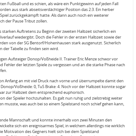
ten Fußball und es schien, als wäre ein Punktgewinn auf jeden Fall
rden aus stark abseitsverdächtiger Position das 2:3. Ein herber
Spiel zurückgekämpft hatte. Als dann auch noch ein weiterer
h der Pause Tribut zollen.
 starken Auftretens zu Beginn der zweiten Halbzeit sicherlich ein
verlauf wiedergibt. Doch die Fehler in der ersten Halbzeit sowie der
rden von der SG Bentorf/Hohenhausen stark ausgenutzt. Sicherlich
 der Tabelle zu finden sein wird.
egen Aufsteiger Donop/Voßheide II. Trainer Eric Menze schwor vor
d Fehler der letzten Spiele zu vergessen und an die starke Phase nach
fen.
 von Anfang an mit viel Druck nach vorne und überrumpelte damit den
r Donop/Voßheide: 0, TuS Brake: 4. Noch vor der Halbzeit konnte sogar
war zur Halbzeit dem entsprechend euphorisch.
ion der Spieler hochzuhalten. Es galt nun ruhig und zielstrebig weiter
ren musste, was auch bei so einem Spielstand noch schief gehen kann,
mmende Mannschaft und konnte innerhalb von zwei Minuten den
ckelte sich ein ereignisarmes Spiel, in welchem allerdings nie wirklich
ie Motivation des Gegners hielt sich bei dem Spielstand