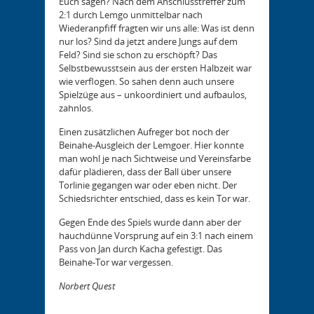
Euch sagen? Nach dem Anschlusstreffer zum
2:1 durch Lemgo unmittelbar nach
Wiederanpfiff fragten wir uns alle: Was ist denn
nur los? Sind da jetzt andere Jungs auf dem
Feld? Sind sie schon zu erschöpft? Das
Selbstbewusstsein aus der ersten Halbzeit war
wie verflogen. So sahen denn auch unsere
Spielzüge aus – unkoordiniert und aufbaulos,
zahnlos.
Einen zusätzlichen Aufreger bot noch der
Beinahe-Ausgleich der Lemgoer. Hier konnte
man wohl je nach Sichtweise und Vereinsfarbe
dafür plädieren, dass der Ball über unsere
Torlinie gegangen war oder eben nicht. Der
Schiedsrichter entschied, dass es kein Tor war.
Gegen Ende des Spiels wurde dann aber der
hauchdünne Vorsprung auf ein 3:1 nach einem
Pass von Jan durch Kacha gefestigt. Das
Beinahe-Tor war vergessen.
Norbert Quest