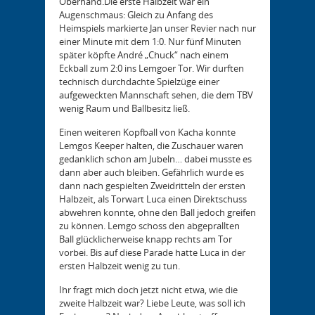
Oberhand.
Die erste Halbzeit war ein
Augenschmaus: Gleich zu Anfang des
Heimspiels markierte Jan unser Revier nach nur
einer Minute mit dem 1:0. Nur fünf Minuten
später köpfte André „Chuck“ nach einem
Eckball zum 2:0 ins Lemgoer Tor. Wir durften
technisch durchdachte Spielzüge einer
aufgeweckten Mannschaft sehen, die dem TBV
wenig Raum und Ballbesitz ließ.
Einen weiteren Kopfball von Kacha konnte
Lemgos Keeper halten, die Zuschauer waren
gedanklich schon am Jubeln… dabei musste es
dann aber auch bleiben. Gefährlich wurde es
dann nach gespielten Zweidritteln der ersten
Halbzeit, als Torwart Luca einen Direktschuss
abwehren konnte, ohne den Ball jedoch greifen
zu können. Lemgo schoss den abgeprallten
Ball glücklicherweise knapp rechts am Tor
vorbei. Bis auf diese Parade hatte Luca in der
ersten Halbzeit wenig zu tun.
Ihr fragt mich doch jetzt nicht etwa, wie die
zweite Halbzeit war? Liebe Leute, was soll ich