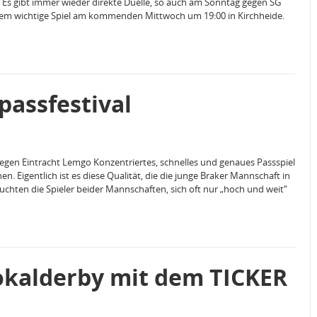
 Es gibt immer wieder direkte Duelle, so auch am Sonntag gegen SG
em wichtige Spiel am kommenden Mittwoch um 19:00 in Kirchheide.
passfestival
gegen Eintracht Lemgo Konzentriertes, schnelles und genaues Passspiel
. Eigentlich ist es diese Qualität, die die junge Braker Mannschaft in
suchten die Spieler beider Mannschaften, sich oft nur „hoch und weit“
okalderby mit dem TICKER