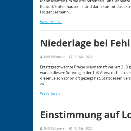
Mannschaften um die drei rettenden Tabellenplätze.
Bentorf/Hohenhausen II. Und dann kommt das extr
Holger Lesmann…
Weiterlesen...
Niederlage bei Fehl
Rolf Eickmeier
17. Mai 2026
Ersatzgeschwächte Braker Mannschaft verliert 2 : 3 
war an diesem Sonntag in der TuS-Arena nicht zu sehen
dieser Saison schon oft gezeigt hat. Stattdessen ver
zu…
Weiterlesen...
Einstimmung auf L
Rolf Eickmeier
16. Mai 2026