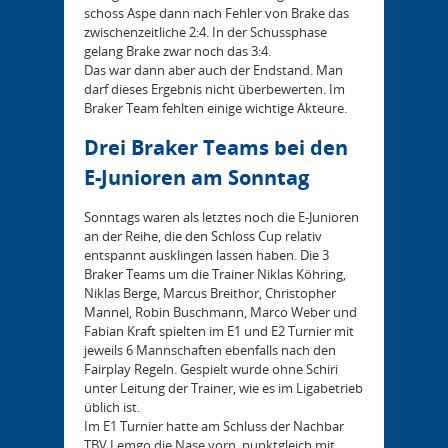
schoss Aspe dann nach Fehler von Brake das
zwischenzeitliche 2:4. In der Schussphase
gelang Brake zwar noch das 3:4.
Das war dann aber auch der Endstand. Man
darf dieses Ergebnis nicht überbewerten. Im
Braker Team fehlten einige wichtige Akteure.
Drei Braker Teams bei den
E-Junioren am Sonntag
Sonntags waren als letztes noch die E-Junioren
an der Reihe, die den Schloss Cup relativ
entspannt ausklingen lassen haben. Die 3
Braker Teams um die Trainer Niklas Köhring,
Niklas Berge, Marcus Breithor, Christopher
Mannel, Robin Buschmann, Marco Weber und
Fabian Kraft spielten im E1 und E2 Turnier mit
jeweils 6 Mannschaften ebenfalls nach den
Fairplay Regeln. Gespielt wurde ohne Schiri
unter Leitung der Trainer, wie es im Ligabetrieb
üblich ist.
Im E1 Turnier hatte am Schluss der Nachbar
TBV Lemgo die Nase vorn, punktgleich mit