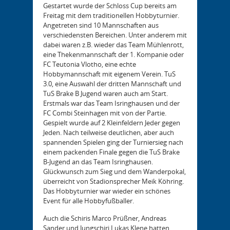
Gestartet wurde der Schloss Cup bereits am
Freitag mit dem traditionellen Hobbyturnier.
Angetreten sind 10 Mannschaften aus
verschiedensten Bereichen. Unter anderem mit
dabei waren z.B. wieder das Team Mühlenrott,
eine Thekenmannschaft der 1. Kompanie oder
FC Teutonia Vlotho, eine echte
Hobbymannschaft mit eigenem Verein. TuS
3.0, eine Auswahl der dritten Mannschaft und
TuS Brake B Jugend waren auch am Start.
Erstmals war das Team Isringhausen und der
FC Combi Steinhagen mit von der Partie.
Gespielt wurde auf 2 Kleinfeldern Jeder gegen
Jeden. Nach teilweise deutlichen, aber auch
spannenden Spielen ging der Turniersieg nach
einem packenden Finale gegen die TuS Brake
B-Jugend an das Team Isringhausen.
Glückwunsch zum Sieg und dem Wanderpokal,
überreicht von Stadionsprecher Meik Köhring.
Das Hobbyturnier war wieder ein schönes
Event für alle Hobbyfußballer.
Auch die Schiris Marco Prüßner, Andreas
Sander und Jungschiri Lukas Klene hatten