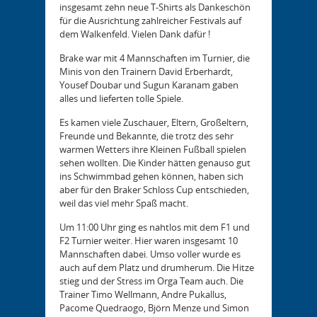
insgesamt zehn neue T-Shirts als Dankeschön
für die Ausrichtung zahlreicher Festivals auf
dem Walkenfeld. Vielen Dank dafür !
Brake war mit 4 Mannschaften im Turnier, die
Minis von den Trainern David Erberhardt,
Yousef Doubar und Sugun Karanam gaben
alles und lieferten tolle Spiele.
Es kamen viele Zuschauer, Eltern, Großeltern,
Freunde und Bekannte, die trotz des sehr
warmen Wetters ihre Kleinen Fußball spielen
sehen wollten. Die Kinder hätten genauso gut
ins Schwimmbad gehen können, haben sich
aber für den Braker Schloss Cup entschieden,
weil das viel mehr Spaß macht.
Um 11:00 Uhr ging es nahtlos mit dem F1 und
F2 Turnier weiter. Hier waren insgesamt 10
Mannschaften dabei. Umso voller wurde es
auch auf dem Platz und drumherum. Die Hitze
stieg und der Stress im Orga Team auch. Die
Trainer Timo Wellmann, Andre Pukallus,
Pacome Quedraogo, Björn Menze und Simon