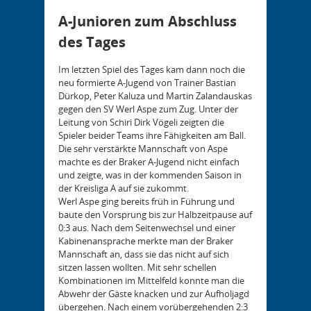
A-Junioren zum Abschluss
des Tages
Im letzten Spiel des Tages kam dann noch die
neu formierte A-Jugend von Trainer Bastian
Dürkop, Peter Kaluza und Martin Zalandauskas
gegen den SV Werl Aspe zum Zug. Unter der
Leitung von Schiri Dirk Vögeli zeigten die
Spieler beider Teams ihre Fähigkeiten am Ball.
Die sehr verstärkte Mannschaft von Aspe
machte es der Braker A-Jugend nicht einfach
und zeigte, was in der kommenden Saison in
der Kreisliga A auf sie zukommt.
Werl Aspe ging bereits früh in Führung und
baute den Vorsprung bis zur Halbzeitpause auf
0:3 aus. Nach dem Seitenwechsel und einer
Kabinenansprache merkte man der Braker
Mannschaft an, dass sie das nicht auf sich
sitzen lassen wollten. Mit sehr schellen
Kombinationen im Mittelfeld konnte man die
Abwehr der Gäste knacken und zur Aufholjagd
übergehen. Nach einem vorübergehenden 2:3