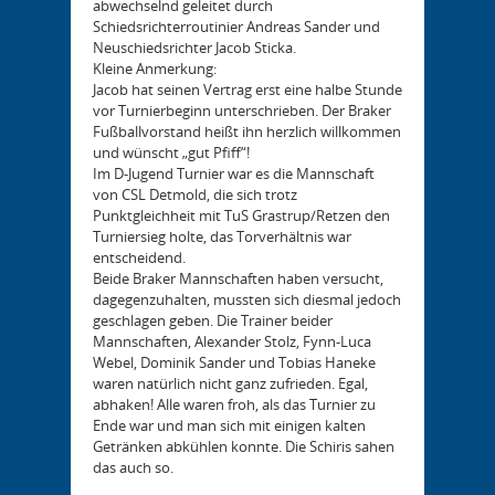
abwechselnd geleitet durch
Schiedsrichterroutinier Andreas Sander und
Neuschiedsrichter Jacob Sticka.
Kleine Anmerkung:
Jacob hat seinen Vertrag erst eine halbe Stunde
vor Turnierbeginn unterschrieben. Der Braker
Fußballvorstand heißt ihn herzlich willkommen
und wünscht „gut Pfiff“!
Im D-Jugend Turnier war es die Mannschaft
von CSL Detmold, die sich trotz
Punktgleichheit mit TuS Grastrup/Retzen den
Turniersieg holte, das Torverhältnis war
entscheidend.
Beide Braker Mannschaften haben versucht,
dagegenzuhalten, mussten sich diesmal jedoch
geschlagen geben. Die Trainer beider
Mannschaften, Alexander Stolz, Fynn-Luca
Webel, Dominik Sander und Tobias Haneke
waren natürlich nicht ganz zufrieden. Egal,
abhaken! Alle waren froh, als das Turnier zu
Ende war und man sich mit einigen kalten
Getränken abkühlen konnte. Die Schiris sahen
das auch so.