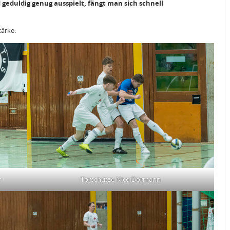
 geduldig genug ausspielt, fängt man sich schnell
tärke:
r
Torschütze Nico Dörmann