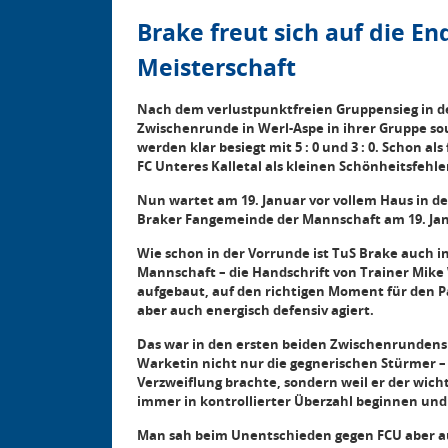
Brake freut sich auf die En
Meisterschaft
Nach dem verlustpunktfreien Gruppensieg in d
Zwischenrunde in Werl-Aspe in ihrer Gruppe s
werden klar besiegt mit 5 : 0 und 3 : 0. Schon a
FC Unteres Kalletal als kleinen Schönheitsfehler
Nun wartet am 19. Januar vor vollem Haus in de
Braker Fangemeinde der Mannschaft am 19. Jan
Wie schon in der Vorrunde ist TuS Brake auch i
Mannschaft – die Handschrift von Trainer Mike 
aufgebaut, auf den richtigen Moment für den P
aber auch energisch defensiv agiert.
Das war in den ersten beiden Zwischenrundensp
Warketin nicht nur die gegnerischen Stürmer –
Verzweiflung brachte, sondern weil er der wich
immer in kontrollierter Überzahl beginnen
und 
Man sah beim Unentschieden gegen FCU aber a