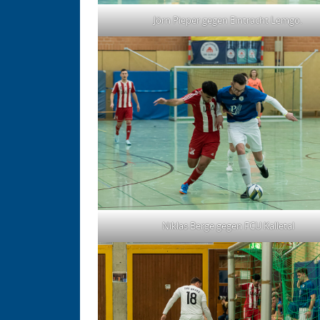
Jörn Pieper gegen Eintracht Lemgo.
Niklas Berge gegen FCU Kalletal