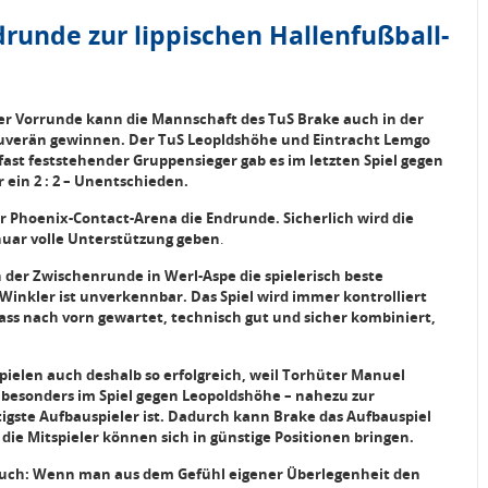
drunde zur lippischen Hallenfußball-
er Vorrunde kann die Mannschaft des TuS Brake auch in der
ouverän gewinnen. Der TuS Leopldshöhe und Eintracht Lemgo
ls fast feststehender Gruppensieger gab es im letzten Spiel gegen
 ein 2 : 2 – Unentschieden.
r Phoenix-Contact-Arena die Endrunde. Sicherlich wird die
uar volle Unterstützung geben
.
n der Zwischenrunde in Werl-Aspe die spielerisch beste
Winkler ist unverkennbar. Das Spiel wird immer kontrolliert
ass nach vorn gewartet, technisch gut und sicher kombiniert,
ielen auch deshalb so erfolgreich, weil Torhüter Manuel
 besonders im Spiel gegen Leopoldshöhe – nahezu zur
tigste Aufbauspieler ist. Dadurch kann Brake das Aufbauspiel
die Mitspieler können sich in günstige Positionen bringen.
uch: Wenn man aus dem Gefühl eigener Überlegenheit den