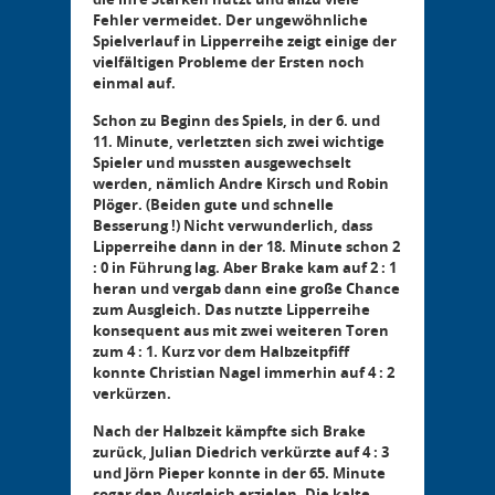
Fehler vermeidet. Der ungewöhnliche
Spielverlauf in Lipperreihe zeigt einige der
vielfältigen Probleme der Ersten noch
einmal auf.
Schon zu Beginn des Spiels, in der 6. und
11. Minute, verletzten sich zwei wichtige
Spieler und mussten ausgewechselt
werden, nämlich Andre Kirsch und Robin
Plöger. (Beiden gute und schnelle
Besserung !) Nicht verwunderlich, dass
Lipperreihe dann in der 18. Minute schon 2
: 0 in Führung lag. Aber Brake kam auf 2 : 1
heran und vergab dann eine große Chance
zum Ausgleich. Das nutzte Lipperreihe
konsequent aus mit zwei weiteren Toren
zum 4 : 1. Kurz vor dem Halbzeitpfiff
konnte Christian Nagel immerhin auf 4 : 2
verkürzen.
Nach der Halbzeit kämpfte sich Brake
zurück, Julian Diedrich verkürzte auf 4 : 3
und Jörn Pieper konnte in der 65. Minute
sogar den Ausgleich erzielen. Die kalte