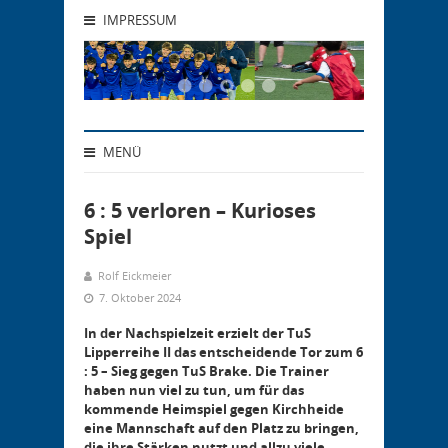
IMPRESSUM
MENÜ
6 : 5 verloren – Kurioses
Spiel
Rolf Eickmeier
7. Oktober 2024
In der Nachspielzeit erzielt der TuS
Lipperreihe II das entscheidende Tor zum 6
: 5 – Sieg gegen TuS Brake. Die Trainer
haben nun viel zu tun, um für das
kommende Heimspiel gegen Kirchheide
eine Mannschaft auf den Platz zu bringen,
die ihre Stärken nutzt und allzu viele