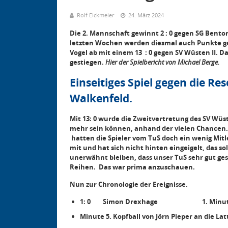
Rolf Eickmeier
24. März 2024
Die 2. Mannschaft gewinnt 2 : 0 gegen SG Bent
letzten Wochen werden diesmal auch Punkte geho
Vogel ab mit einem 13 : 0 gegen SV Wüsten II. Da
gestiegen.
Hier der Spielbericht von Michael Berge.
Einseitiges Spiel gegen die Re
Walkenfeld.
Mit 13: 0 wurde die Zweitvertretung des SV Wüs
mehr sein können,
anhand der vielen Chancen. 
hatten die Spieler vom TuS doch ein wenig Mit
mit und hat sich nicht hinten eingeigelt, das 
unerwähnt bleiben, dass unser TuS sehr gut gesp
Reihen.
Das war prima anzuschauen.
Nun zur Chronologie der Ereignisse.
1: 0 Simon Drexhage 1. Minu
Minute 5. Kopfball von Jörn Pieper an die Lat