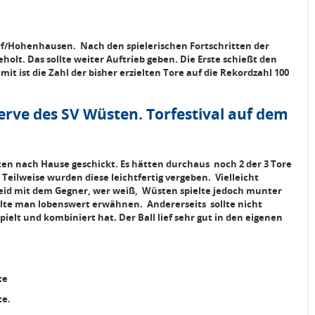
orf/Hohenhausen. Nach den spielerischen Fortschritten der
lt. Das sollte weiter Auftrieb geben. Die Erste schießt den
mit ist die Zahl der bisher erzielten Tore auf die Rekordzahl 100
serve des SV Wüsten. Torfestival auf dem
ten nach Hause geschickt. Es hätten durchaus noch 2 der 3 Tore
Teilweise wurden diese leichtfertig vergeben. Vielleicht
leid mit dem Gegner, wer weiß,
Wüsten spielte jedoch munter
sollte man lobenswert erwähnen.
Andererseits sollte nicht
ielt und kombiniert hat. Der Ball lief sehr gut in den eigenen
te
te.