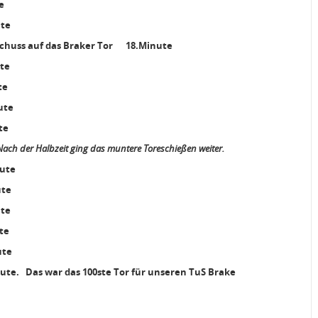
e
te
rnschuss auf das Braker Tor 18.Minute
te
e
te
te
Nach der Halbzeit ging das muntere Toreschießen weiter.
inute
te
te
te
te
s war das 100ste Tor für unseren TuS Brake