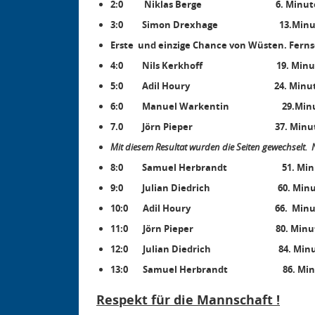
2:0 Niklas Berge 6. Minut
3:0 Simon Drexhage 13.Minu
Erste und einzige Chance von Wüsten. Fe
4:0 Nils Kerkhoff 19. Minu
5:0 Adil Houry 24. Minut
6:0 Manuel Warkentin 29.Minu
7.0 Jörn Pieper 37. Minu
Mit diesem Resultat wurden die Seiten gewechselt. 
8:0 Samuel Herbrandt 51. M
9:0 Julian Diedrich 60. Minu
10:0 Adil Houry 66. Minu
11:0 Jörn Pieper 80. Minu
12:0 Julian Diedrich 84. Minu
13:0 Samuel Herbrandt 86. Minute. Da
Respekt für die Mannschaft !