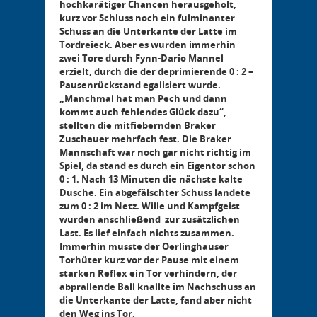
hochkarätiger Chancen herausgeholt,
kurz vor Schluss noch ein fulminanter
Schuss an die Unterkante der Latte im
Tordreieck. Aber es wurden immerhin
zwei Tore durch Fynn-Dario Mannel
erzielt, durch die der deprimierende 0 : 2 –
Pausenrückstand egalisiert wurde.
„Manchmal hat man Pech und dann
kommt auch fehlendes Glück dazu“,
stellten die mitfiebernden Braker
Zuschauer mehrfach fest. Die Braker
Mannschaft war noch gar nicht richtig im
Spiel, da stand es durch ein Eigentor schon
0 : 1. Nach 13 Minuten die nächste kalte
Dusche. Ein abgefälschter Schuss landete
zum 0 : 2 im Netz. Wille und Kampfgeist
wurden anschließend zur zusätzlichen
Last. Es lief einfach nichts zusammen.
Immerhin musste der Oerlinghauser
Torhüter kurz vor der Pause mit einem
starken Reflex ein Tor verhindern, der
abprallende Ball knallte im Nachschuss an
die Unterkante der Latte, fand aber nicht
den Weg ins Tor.