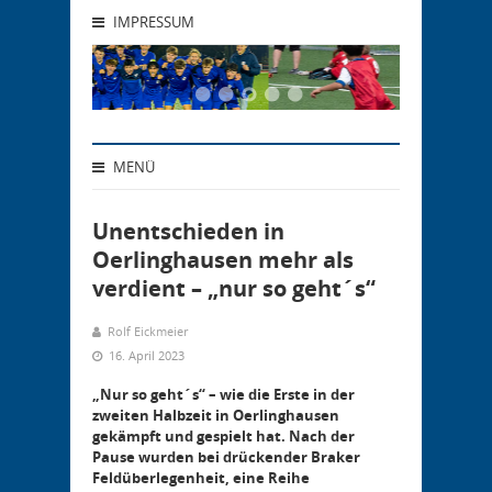
IMPRESSUM
MENÜ
Unentschieden in
Oerlinghausen mehr als
verdient – „nur so geht´s“
Rolf Eickmeier
16. April 2023
„Nur so geht´s“ – wie die Erste in der
zweiten Halbzeit in Oerlinghausen
gekämpft und gespielt hat. Nach der
Pause wurden bei drückender Braker
Feldüberlegenheit, eine Reihe