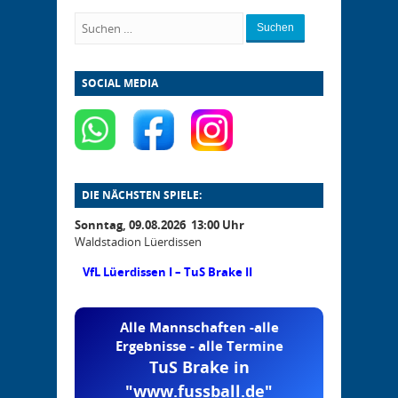
Suchen
SOCIAL MEDIA
DIE NÄCHSTEN SPIELE:
Sonntag, 09.08.2026 13:00 Uhr
Waldstadion Lüerdissen
VfL Lüerdissen I – TuS Brake II
Alle Mannschaften -alle
Ergebnisse - alle Termine
TuS Brake in
"www.fussball.de"