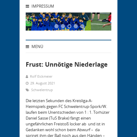
IMPRESSUM
MENÜ
Frust: Unnötige Niederlage
Rolf Eickmeier
29. August 2021
Schwelentrup
Die letzten Sekunden des Kreisliga-A-
Heimspiels gegen FC Schwelentrup-Spork/W.
laufen beim Unentschieden von 1 : 1. Torhüter
Daniel Sasse (TuS Brake) fängt einen
ungefährlichen Freistoß locker ab und ist in
Gedanken wohl schon beim Abwurf – da
springt ihm der Ball noch aus den Händen –