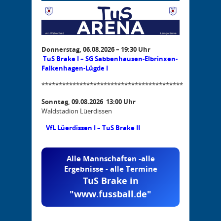
Donnerstag, 06.08.2026 – 19:30 Uhr
TuS Brake I – SG Sabbenhausen-Elbrinxen-
Falkenhagen-Lügde I
*****************************************
Sonntag, 09.08.2026 13:00 Uhr
Waldstadion Lüerdissen
VfL Lüerdissen I – TuS Brake II
Alle Mannschaften -alle
Ergebnisse - alle Termine
TuS Brake in
"www.fussball.de"