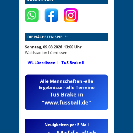
DIE NÄCHSTEN SPIELE:
Sonntag, 09.08.2026 13:00 Uhr
Waldstadion Lüerdissen
VfL Lüerdissen I – TuS Brake II
Alle Mannschaften -alle
Ergebnisse - alle Termine
TuS Brake in
"www.fussball.de"
Neuigkeiten per E-Mail