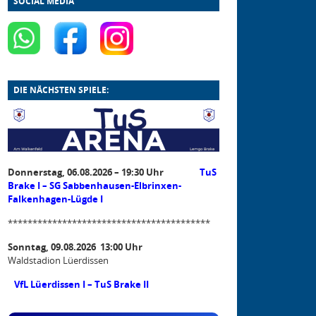
SOCIAL MEDIA
DIE NÄCHSTEN SPIELE:
Donnerstag, 06.08.2026 – 19:30 Uhr
TuS
Brake I – SG Sabbenhausen-Elbrinxen-
Falkenhagen-Lügde I
*****************************************
Sonntag, 09.08.2026 13:00 Uhr
Waldstadion Lüerdissen
VfL Lüerdissen I – TuS Brake II